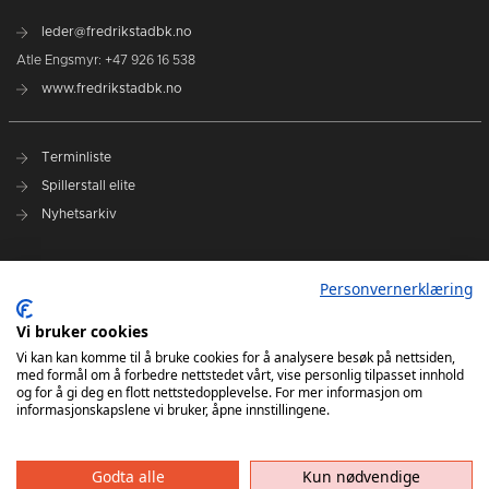
leder@fredrikstadbk.no
Atle Engsmyr: +47 926 16 538
www.fredrikstadbk.no
Terminliste
Spillerstall elite
Nyhetsarkiv
Hovedpartnere
Personvernerklæring
Instagram Elite
Vi bruker cookies
Instagram Rekrutt
Vi kan kan komme til å bruke cookies for å analysere besøk på nettsiden,
med formål om å forbedre nettstedet vårt, vise personlig tilpasset innhold
Facebook
og for å gi deg en flott nettstedopplevelse. For mer informasjon om
informasjonskapslene vi bruker, åpne innstillingene.
Godta alle
Kun nødvendige