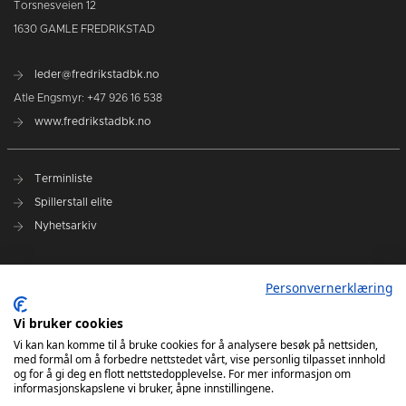
Torsnesveien 12
1630 GAMLE FREDRIKSTAD
leder@fredrikstadbk.no
Atle Engsmyr: +47 926 16 538
www.fredrikstadbk.no
Terminliste
Spillerstall elite
Nyhetsarkiv
Hovedpartnere
Personvernerklæring
Instagram Elite
Vi bruker cookies
Instagram Rekrutt
Vi kan kan komme til å bruke cookies for å analysere besøk på nettsiden,
med formål om å forbedre nettstedet vårt, vise personlig tilpasset innhold
Facebook
og for å gi deg en flott nettstedopplevelse. For mer informasjon om
informasjonskapslene vi bruker, åpne innstillingene.