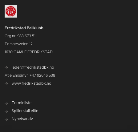
Fredrikstad Ballklubb
Org nr: 983 673 511
Torsnesveien 12
1630 GAMLE FREDRIKSTAD
leder@fredrikstadbk.no
Atle Engsmyr: +47 926 16 538
www.fredrikstadbk.no
Terminliste
Spillerstall elite
Nyhetsarkiv
Hovedpartnere