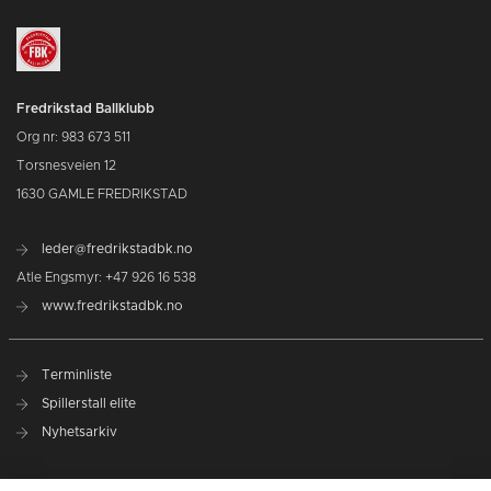
Fredrikstad Ballklubb
Org nr: 983 673 511
Torsnesveien 12
1630 GAMLE FREDRIKSTAD
leder@fredrikstadbk.no
Atle Engsmyr: +47 926 16 538
www.fredrikstadbk.no
Terminliste
Spillerstall elite
Nyhetsarkiv
Hovedpartnere