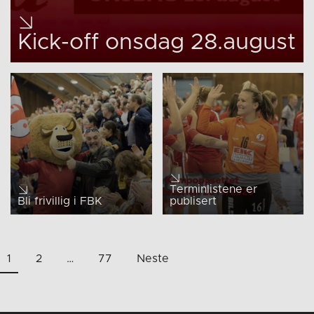
Kick-off onsdag 28.august
Terminlistene er
Bli frivillig i FBK
publisert
Sidepaginering
1
2
…
77
Neste