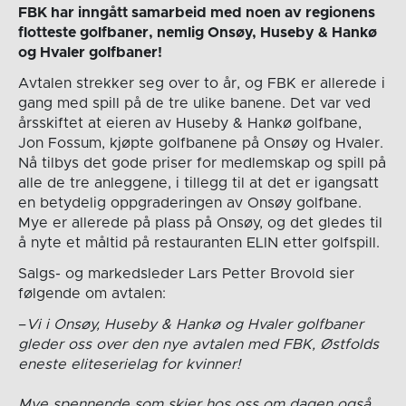
FBK har inngått samarbeid med noen av regionens
flotteste golfbaner, nemlig Onsøy, Huseby & Hankø
og Hvaler golfbaner!
Avtalen strekker seg over to år, og FBK er allerede i
gang med spill på de tre ulike banene. Det var ved
årsskiftet at eieren av Huseby & Hankø golfbane,
Jon Fossum, kjøpte golfbanene på Onsøy og Hvaler.
Nå tilbys det gode priser for medlemskap og spill på
alle de tre anleggene, i tillegg til at det er igangsatt
en betydelig oppgraderingen av Onsøy golfbane.
Mye er allerede på plass på Onsøy, og det gledes til
å nyte et måltid på restauranten ELIN etter golfspill.
Salgs- og markedsleder Lars Petter Brovold sier
følgende om avtalen:
–
Vi i Onsøy, Huseby & Hankø og Hvaler golfbaner
gleder oss over den nye avtalen med FBK, Østfolds
eneste eliteserielag for kvinner!
Mye spennende som skjer hos oss om dagen også,