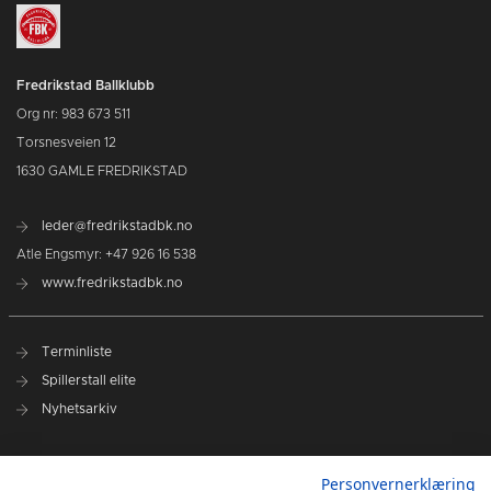
Fredrikstad Ballklubb
Org nr: 983 673 511
Torsnesveien 12
1630 GAMLE FREDRIKSTAD
leder@fredrikstadbk.no
Atle Engsmyr: +47 926 16 538
www.fredrikstadbk.no
Terminliste
Spillerstall elite
Nyhetsarkiv
Hovedpartnere
Personvernerklæring