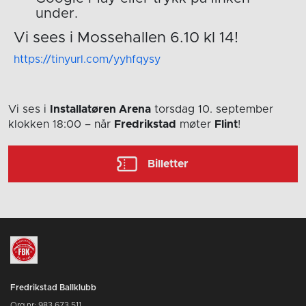
under.
Vi sees i Mossehallen 6.10 kl 14!
https://tinyurl.com/yyhfqysy
Vi ses i
Installatøren Arena
torsdag 10. september
klokken 18:00
– når
Fredrikstad
møter
Flint
!
Billetter
Fredrikstad Ballklubb
Org nr: 983 673 511