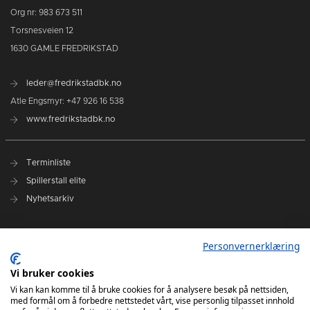
Org nr: 983 673 511
Torsnesveien 12
1630 GAMLE FREDRIKSTAD
leder@fredrikstadbk.no
Atle Engsmyr: +47 926 16 538
www.fredrikstadbk.no
Terminliste
Spillerstall elite
Nyhetsarkiv
Hovedpartnere
Personvernerklæring
Instagram Elite
Vi bruker cookies
Instagram Rekrutt
Vi kan kan komme til å bruke cookies for å analysere besøk på nettsiden,
med formål om å forbedre nettstedet vårt, vise personlig tilpasset innhold
Facebook