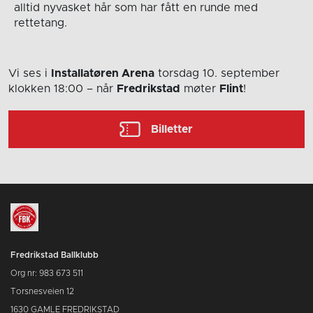
alltid nyvasket hår som har fått en runde med
rettetang.
Vi ses i
Installatøren Arena
torsdag 10. september
klokken 18:00
– når
Fredrikstad
møter
Flint
!
Billetter
Fredrikstad Ballklubb
Org nr: 983 673 511
Torsnesveien 12
1630 GAMLE FREDRIKSTAD