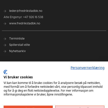
leder@fredrikstadbk.no
Atle Engsmyr: +47 926 16 538
www.fredrikstadbk.no
Terminliste
Spillerstall elite
Nyhetsarkiv
Hovedpartnere
Personvernerklæring
Instagram Elite
Vi bruker cookies
Instagram Rekrutt
Vi kan kan komme til å bruke cookies for å analysere besøk på nettsiden,
med formål om å forbedre nettstedet vårt, vise personlig tilpasset innhold
Facebook
og for å gi deg en flott nettstedopplevelse. For mer informasjon om
informasjonskapslene vi bruker, åpne innstillingene.