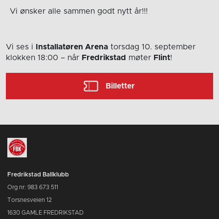
Vi ønsker alle sammen godt nytt år!!!
Vi ses i
Installatøren Arena
torsdag 10. september
klokken 18:00
– når
Fredrikstad
møter
Flint
!
Billetter
Fredrikstad Ballklubb
Org nr: 983 673 511
Torsnesveien 12
1630 GAMLE FREDRIKSTAD