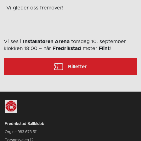
Vi gleder oss fremover!
Vi ses i
Installatøren Arena
torsdag 10. september
klokken 18:00
– når
Fredrikstad
møter
Flint
!
Billetter
Fredrikstad Ballklubb
Org nr: 983 673 511
Torsnesveien 12