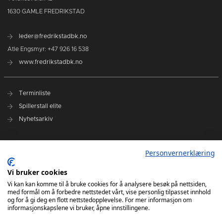
1630 GAMLE FREDRIKSTAD
leder@fredrikstadbk.no
Atle Engsmyr: +47 926 16 538
www.fredrikstadbk.no
Terminliste
Spillerstall elite
Nyhetsarkiv
Hovedpartnere
Personvernerklæring
Instagram Elite
Vi bruker cookies
Instagram Rekrutt
Vi kan kan komme til å bruke cookies for å analysere besøk på nettsiden,
med formål om å forbedre nettstedet vårt, vise personlig tilpasset innhold
Facebook
og for å gi deg en flott nettstedopplevelse. For mer informasjon om
informasjonskapslene vi bruker, åpne innstillingene.