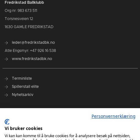
Fredrikstad Ballklubb
Org nr: 983 673 511
Torsnesveien 12
1630 GAMLE FREDRIKSTAD
leder@fredrikstadbk.no
Atle Engsmyr: +47 926 16 538
www.fredrikstadbk.no
Terminliste
Spillerstall elite
Nyhetsarkiv
Hovedpartnere
Personvernerklæring
Instagram Elite
Vi bruker cookies
Instagram Rekrutt
Vi kan kan komme til å bruke cookies for å analysere besøk på nettsiden,