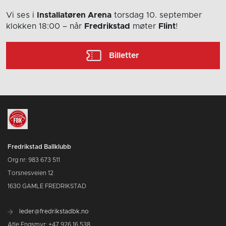
Vi ses i
Installatøren Arena
torsdag 10. september
klokken 18:00
– når
Fredrikstad
møter
Flint
!
Billetter
Fredrikstad Ballklubb
Org nr: 983 673 511
Torsnesveien 12
1630 GAMLE FREDRIKSTAD
leder@fredrikstadbk.no
Atle Engsmyr: +47 926 16 538