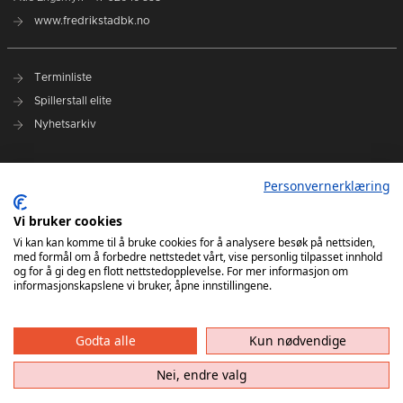
www.fredrikstadbk.no
Terminliste
Spillerstall elite
Nyhetsarkiv
Hovedpartnere
Personvernerklæring
Instagram Elite
Vi bruker cookies
Instagram Rekrutt
Vi kan kan komme til å bruke cookies for å analysere besøk på nettsiden,
med formål om å forbedre nettstedet vårt, vise personlig tilpasset innhold
Facebook
og for å gi deg en flott nettstedopplevelse. For mer informasjon om
informasjonskapslene vi bruker, åpne innstillingene.
Godta alle
Kun nødvendige
Nei, endre valg