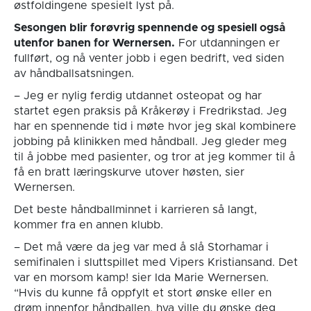
østfoldingene spesielt lyst på.
Sesongen blir forøvrig spennende og spesiell også
utenfor banen for Wernersen.
For utdanningen er
fullført, og nå venter jobb i egen bedrift, ved siden
av håndballsatsningen.
– Jeg er nylig ferdig utdannet osteopat og har
startet egen praksis på Kråkerøy i Fredrikstad. Jeg
har en spennende tid i møte hvor jeg skal kombinere
jobbing på klinikken med håndball. Jeg gleder meg
til å jobbe med pasienter, og tror at jeg kommer til å
få en bratt læringskurve utover høsten, sier
Wernersen.
Det beste håndballminnet i karrieren så langt,
kommer fra en annen klubb.
– Det må være da jeg var med å slå Storhamar i
semifinalen i sluttspillet med Vipers Kristiansand. Det
var en morsom kamp! sier Ida Marie Wernersen.
“Hvis du kunne få oppfylt et stort ønske eller en
drøm innenfor håndballen, hva ville du ønske deg