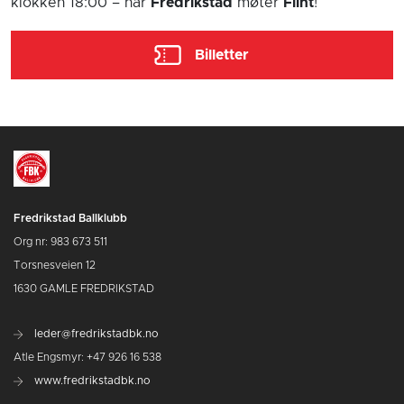
klokken 18:00
– når
Fredrikstad
møter
Flint
!
Billetter
Fredrikstad Ballklubb
Org nr: 983 673 511
Torsnesveien 12
1630 GAMLE FREDRIKSTAD
leder@fredrikstadbk.no
Atle Engsmyr: +47 926 16 538
www.fredrikstadbk.no