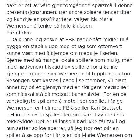
da?” er ett av våre gjennomgående spørsmål i denne
presentasjonsrunden. Der andre spillere tenker titler
og kanskje en proffkarriere, velger Ida Marie
Wernersen å tenke på hele klubben.
Fremtiden.
– Da kunne jeg ønske at FBK hadde fått midler til å
bygge en stabil klubb med et lag som etterhvert
kunne vært med å kjempe om medalje i serien.
Gjerne med så mange lokale spillere som mulig, men
med nødvendig tilskudd av spillere for å kunne
kjempe i toppen, sier Wernersen til topphandball.no.
Sesongen som kastes i gang i september, vil blant
annet by på et gjensyn med en tidligere medspiller
som nå skal stå på motsatt banehalvdel. For en de
vanskeligste spillerne å møte i seriespillet i følge
Wernersen, er tidligere FBK-spiller Kari Brattset.
– Hun er smart i spillestilen sin og er høy med stor
rekkevidde. Det er få innspill Kari ikke får tak i og
hun setter solide sperrer, så jeg tror det blir en
spiller å se opp for i år, sier Ida Marie Wernersen om