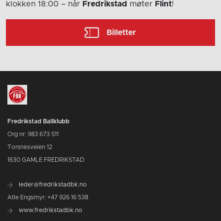
klokken 18:00
– når
Fredrikstad
møter
Flint
!
Billetter
Fredrikstad Ballklubb
Org nr: 983 673 511
Torsnesveien 12
1630 GAMLE FREDRIKSTAD
leder@fredrikstadbk.no
Atle Engsmyr: +47 926 16 538
www.fredrikstadbk.no