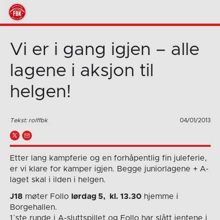
Vi er i gang igjen – alle
lagene i aksjon til
helgen!
Tekst: rolffbk
04/01/2013
Etter lang kampferie og en forhåpentlig fin juleferie,
er vi klare for kamper igjen. Begge juniorlagene + A-
laget skal i ilden i helgen.
J18
møter Follo
lørdag 5, kl. 13.30
hjemme i
Borgehallen.
1`ste runde i A-sluttspillet og Follo har slått jentene i