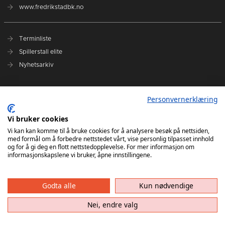
www.fredrikstadbk.no
Terminliste
Spillerstall elite
Nyhetsarkiv
Hovedpartnere
Personvernerklæring
Instagram Elite
Vi bruker cookies
Instagram Rekrutt
Vi kan kan komme til å bruke cookies for å analysere besøk på nettsiden,
med formål om å forbedre nettstedet vårt, vise personlig tilpasset innhold
Facebook
og for å gi deg en flott nettstedopplevelse. For mer informasjon om
informasjonskapslene vi bruker, åpne innstillingene.
Godta alle
Kun nødvendige
Nei, endre valg