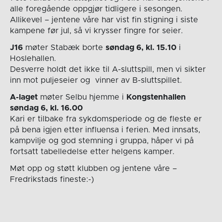
alle foregående oppgjør tidligere i sesongen.
Allikevel – jentene våre har vist fin stigning i siste
kampene før jul, så vi krysser fingre for seier.
J16
møter Stabæk borte
søndag 6, kl. 15.10
i
Hoslehallen.
Desverre holdt det ikke til A-sluttspill, men vi sikter
inn mot puljeseier og vinner av B-sluttspillet.
A-laget
møter Selbu hjemme i
Kongstenhallen
søndag 6, kl. 16.00
Kari er tilbake fra sykdomsperiode og de fleste er
på bena igjen etter influensa i ferien. Med innsats,
kampvilje og god stemning i gruppa, håper vi på
fortsatt tabelledelse etter helgens kamper.
Møt opp og støtt klubben og jentene våre –
Fredrikstads fineste:-)