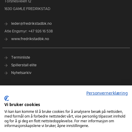
Torsnesveien 12
1630 GAMLE FREDRIKSTAD
leder@fredrikstadbk.no
Atle Engsmyr: +47 926 16 538
www.fredrikstadbk.no
Terminliste
Spillerstall elite
Nyhetsarkiv
Hovedpartnere
Personvernerklæring
Instagram Elite
Vi bruker cookies
Instagram Rekrutt
Vi kan kan komme til å bruke cookies for å analysere besøk på nettsiden,
med formål om å forbedre nettstedet vårt, vise personlig tilpasset innhold
Facebook
og for å gi deg en flott nettstedopplevelse. For mer informasjon om
informasjonskapslene vi bruker, åpne innstillingene.