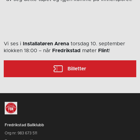
Vi ses i
Installatøren Arena
torsdag 10. september
klokken 18:00
– når
Fredrikstad
møter
Flint
!
Billetter
Fredrikstad Ballklubb
Org nr: 983 673 511