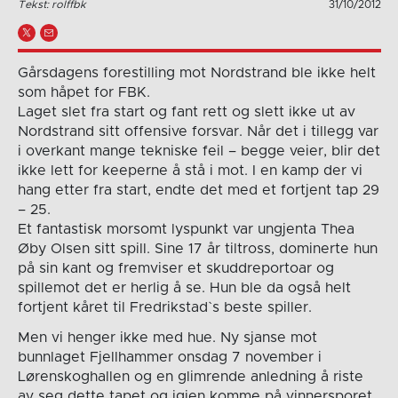
Tekst: rolffbk
31/10/2012
Gårsdagens forestilling mot Nordstrand ble ikke helt
som håpet for FBK.
Laget slet fra start og fant rett og slett ikke ut av
Nordstrand sitt offensive forsvar. Når det i tillegg var
i overkant mange tekniske feil – begge veier, blir det
ikke lett for keeperne å stå i mot. I en kamp der vi
hang etter fra start, endte det med et fortjent tap 29
– 25.
Et fantastisk morsomt lyspunkt var ungjenta Thea
Øby Olsen sitt spill. Sine 17 år tiltross, dominerte hun
på sin kant og fremviser et skuddreportoar og
spillemot det er herlig å se. Hun ble da også helt
fortjent kåret til Fredrikstad`s beste spiller.
Men vi henger ikke med hue. Ny sjanse mot
bunnlaget Fjellhammer onsdag 7 november i
Lørenskoghallen og en glimrende anledning å riste
av seg dette tapet og igjen komme på vinnersporet.