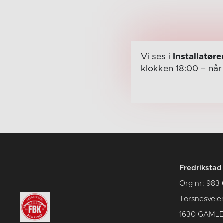
Vi ses i
Installatør
klokken 18:00
– nå
Fredrikstad
Org nr: 983 
Torsnesveie
1630 GAMLE