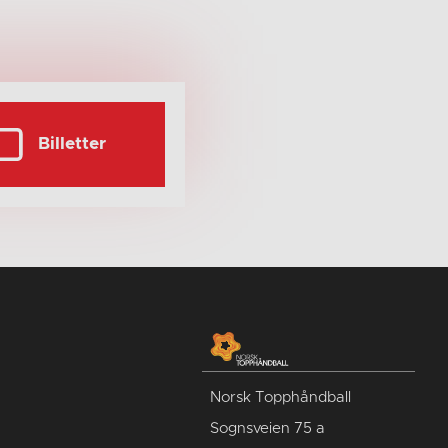
Billetter
Norsk Topphåndball
Sognsveien 75 a