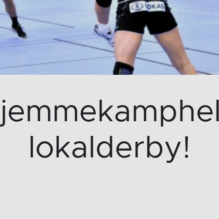
hjemmekamphel
lokalderby!