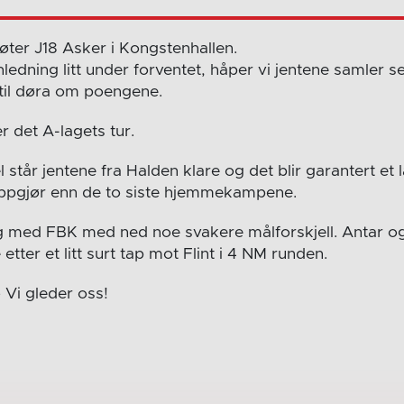
øter J18 Asker i Kongstenhallen.
ledning litt under forventet, håper vi jentene samler s
til døra om poengene.
r det A-lagets tur.
 står jentene fra Halden klare og det blir garantert et 
pgjør enn de to siste hjemmekampene.
 med FBK med ned noe svakere målforskjell. Antar og
etter et litt surt tap mot Flint i 4 NM runden.
 Vi gleder oss!