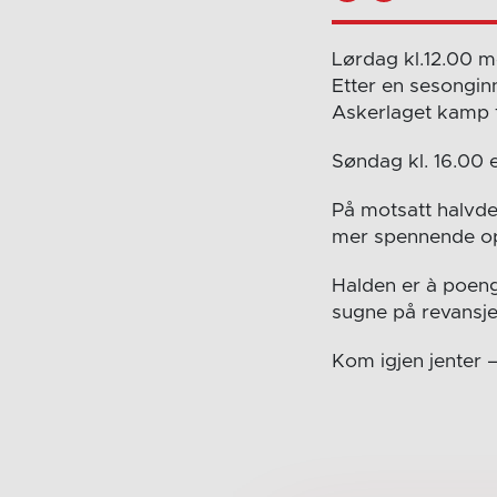
Lørdag kl.12.00 m
Etter en sesonginn
Askerlaget kamp 
Søndag kl. 16.00 e
På motsatt halvdel
mer spennende op
Halden er à poeng
sugne på revansje 
Kom igjen jenter –