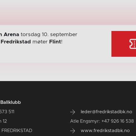
en Arena
torsdag 10. september
r
Fredrikstad
møter
Flint
!
 Ballklubb
673 511
leder@fredrikstadbk.no
n 12
Atle Engsmyr: +47 926 16 538
 FREDRIKSTAD
www.fredrikstadbk.no